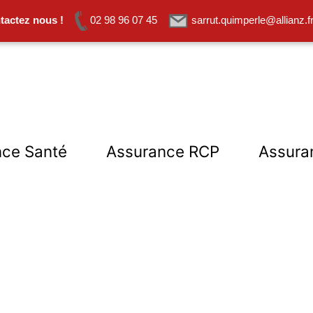
tactez nous !
02 98 96 07 45
sarrut.quimperle@allianz.f
nce Santé
Assurance RCP
Assura